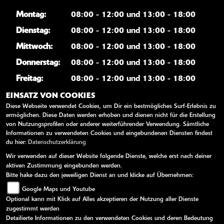
Montag:
08:00 - 12:00 und 13:00 - 18:00
Dienstag:
08:00 - 12:00 und 13:00 - 18:00
Mittwoch:
08:00 - 12:00 und 13:00 - 18:00
Donnerstag:
08:00 - 12:00 und 13:00 - 18:00
Freitag:
08:00 - 12:00 und 13:00 - 18:00
Samstag:
09:00 - 12:00
EINSATZ VON COOKIES
Diese Webseite verwendet Cookies, um Dir ein bestmögliches Surf-Erlebnis zu
Sonntag:
geschlossen
ermöglichen. Diese Daten werden erhoben und dienen nicht für die Erstellung
von Nutzungsprofilen oder anderer weiterführender Verwendung. Sämtliche
Informationen zu verwendeten Cookies und eingebundenen Diensten findest
WEITERE LINKS
du hier:
Datenschutzerklärung
Wir verwenden auf dieser Website folgende Dienste, welche erst nach deiner
Kawasaki News
aktiven Zustimmung eingebunden werden.
Bitte hake dazu den jeweiligen Dienst an und klicke auf Übernehmen:
Kawasaki Handbücher
Google Maps und Youtube
Kawasaki Bekleidung
Optional kann mit Klick auf Alles akzeptieren der Nutzung aller Dienste
Kawasaki Merchandise
zugestimmt werden
Detailierte Informationen zu den verwendeten Cookies und deren Bedeutung